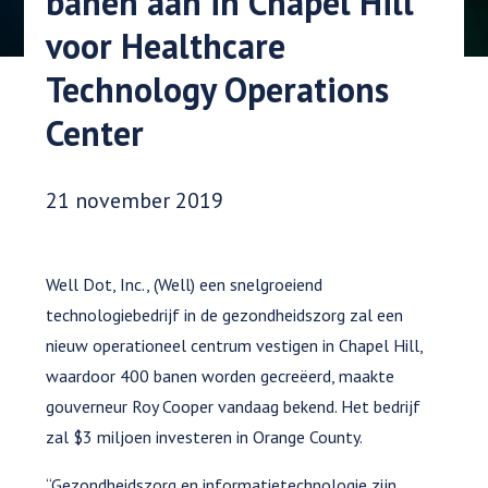
banen aan in Chapel Hill
voor Healthcare
Technology Operations
Center
Datum gepubliceerd:
21 november 2019
Well Dot, Inc., (Well) een snelgroeiend
technologiebedrijf in de gezondheidszorg zal een
nieuw operationeel centrum vestigen in Chapel Hill,
waardoor 400 banen worden gecreëerd, maakte
gouverneur Roy Cooper vandaag bekend. Het bedrijf
zal $3 miljoen investeren in Orange County.
“Gezondheidszorg en informatietechnologie zijn