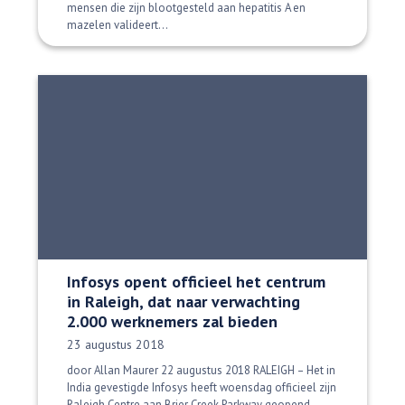
mensen die zijn blootgesteld aan hepatitis A en
mazelen valideert...
Infosys opent officieel het centrum
in Raleigh, dat naar verwachting
2.000 werknemers zal bieden
Datum gepubliceerd:
23 augustus 2018
door Allan Maurer 22 augustus 2018 RALEIGH – Het in
India gevestigde Infosys heeft woensdag officieel zijn
Raleigh Centre aan Brier Creek Parkway geopend...