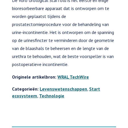
De Voro Urological Scaffold is het eerste en enige
bioresorbeerbare apparaat dat is ontworpen om te
worden geplaatst tijdens de
prostatectomieprocedure voor de behandeling van
urine-incontinentie. Het is ontworpen om de spanning
op de urinesfincter te verminderen door de geometrie
van de blaashals te beheersen en de lengte van de
urethra te behouden, wat de beste voorspeller is van
postoperatieve incontinentie.
Originele artikelbron:
WRAL TechWire
Categorieën:
Levenswetenschappen
,
Start
ecosysteem
,
Technologie