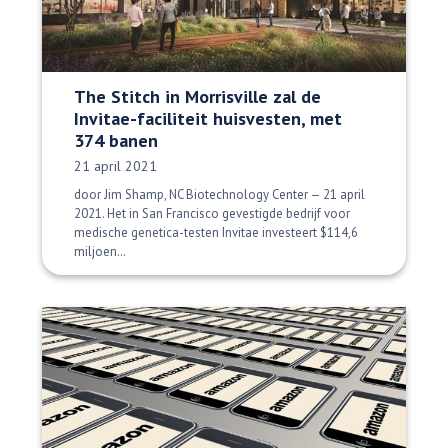
The Stitch in Morrisville zal de
Invitae-faciliteit huisvesten, met
374 banen
Datum gepubliceerd:
21 april 2021
door Jim Shamp, NC Biotechnology Center — 21 april
2021. Het in San Francisco gevestigde bedrijf voor
medische genetica-testen Invitae investeert $114,6
miljoen…