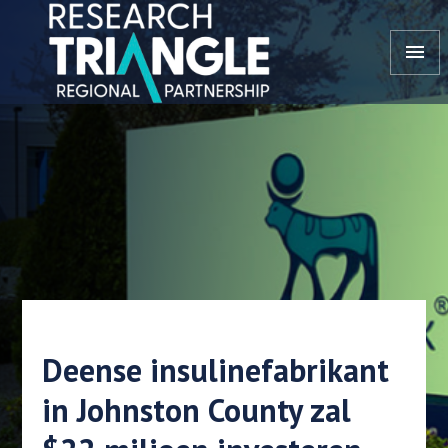
Doorgaan naar artikel
menu
Deense insulinefabrikant
in Johnston County zal