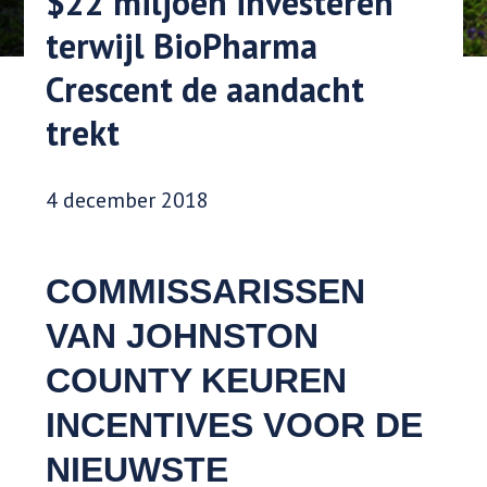
$22 miljoen investeren
terwijl BioPharma
Crescent de aandacht
trekt
Datum gepubliceerd:
4 december 2018
COMMISSARISSEN
VAN JOHNSTON
COUNTY KEUREN
INCENTIVES VOOR DE
NIEUWSTE