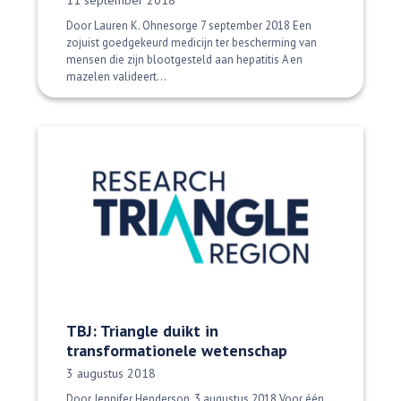
Door Lauren K. Ohnesorge 7 september 2018 Een
zojuist goedgekeurd medicijn ter bescherming van
mensen die zijn blootgesteld aan hepatitis A en
mazelen valideert...
TBJ: Triangle duikt in
transformationele wetenschap
Datum gepubliceerd:
3 augustus 2018
Door Jennifer Henderson, 3 augustus 2018 Voor één