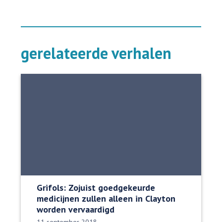
gerelateerde verhalen
Grifols: Zojuist goedgekeurde
medicijnen zullen alleen in Clayton
worden vervaardigd
Datum gepubliceerd:
11 september 2018