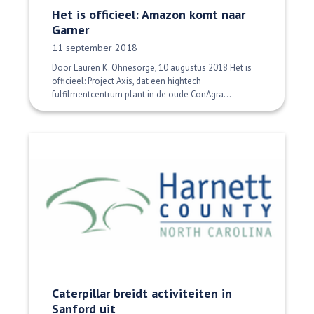
Het is officieel: Amazon komt naar
Garner
Datum gepubliceerd:
11 september 2018
Door Lauren K. Ohnesorge, 10 augustus 2018 Het is
officieel: Project Axis, dat een hightech
fulfilmentcentrum plant in de oude ConAgra...
Caterpillar breidt activiteiten in
Sanford uit