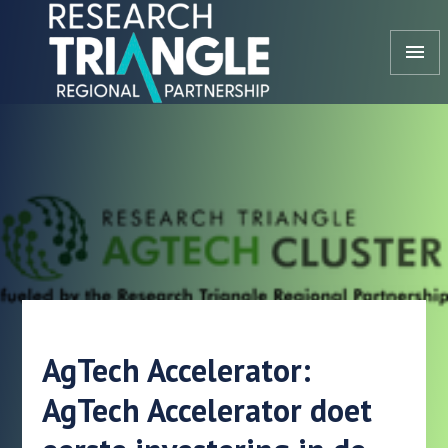
Doorgaan naar artikel
menu
AgTech Accelerator:
AgTech Accelerator doet