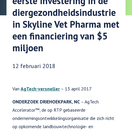
eerste investering in de
diergezondheidsindustrie
in Skyline Vet Pharma met
een financiering van $5
miljoen
Datum gepubliceerd:
12 februari 2018
Van
AgTech-versneller
– 13 april 2017
ONDERZOEK DRIEHOEKPARK, NC
– AgTech
Accelerator™, de op RTP gebaseerde
ondernemingsontwikkelingsorganisatie die zich richt
op opkomende landbouwtechnologie- en